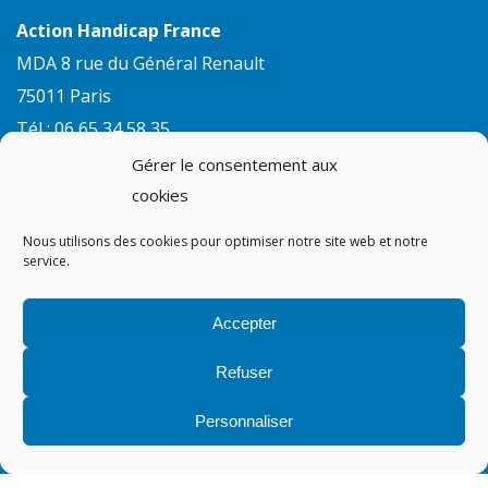
Action Handicap France
MDA 8 rue du Général Renault
75011 Paris
Tél : 06 65 34 58 35
Tél : 07 61 24 39 80
Gérer le consentement aux
cookies
Contact
Nous utilisons des cookies pour optimiser notre site web et notre
service.
RESTER INFORMÉ.E
Facebook
LinkedIn
Instagram
Accepter
Refuser
© 2026 Action Handicap France |
Mentions Légales et Politique RGPD
Personnaliser